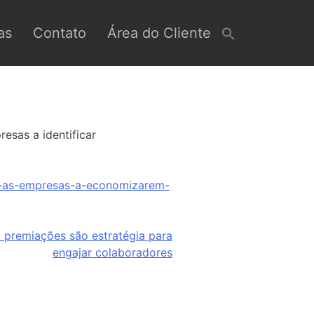
as
Contato
Área do Cliente
esas a identificar
r-as-empresas-a-economizarem-
: premiações são estratégia para
engajar colaboradores