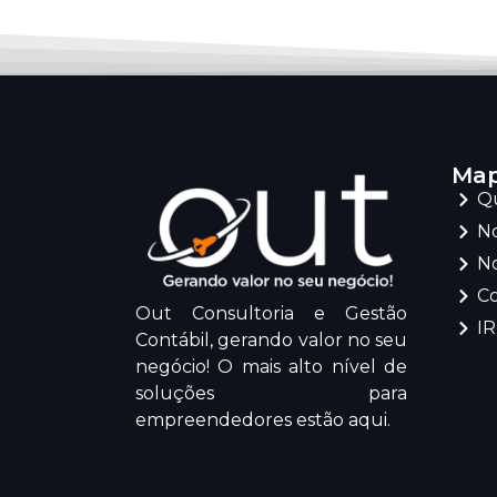
Map
Q
No
No
C
Out Consultoria e Gestão
I
Contábil, gerando valor no seu
negócio! O mais alto nível de
soluções para
empreendedores estão aqui.