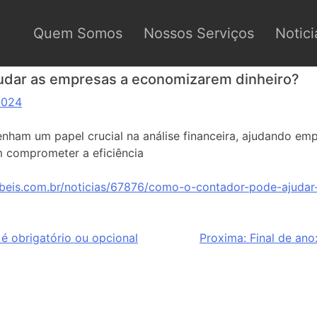
Quem Somos
Nossos Serviços
Notici
udar as empresas a economizarem dinheiro?
2024
nham um papel crucial na análise financeira, ajudando empr
 comprometer a eficiência
abeis.com.br/noticias/67876/como-o-contador-pode-ajuda
é obrigatório ou opcional
Proxima:
Final de ano