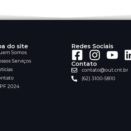
a do site
Redes Sociais
uem Somos
ssos Serviços
Contato
ticias
contato@out.cnt.br
ontato
(62) 3100-5810
RPF 2024