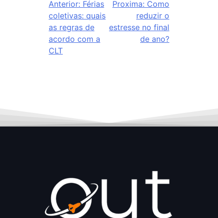
Anterior:
Férias
Proxima:
Como
coletivas: quais
reduzir o
as regras de
estresse no final
acordo com a
de ano?
CLT