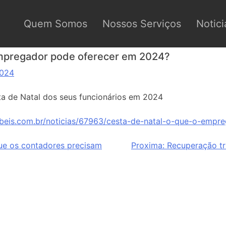
Quem Somos
Nossos Serviços
Notici
empregador pode oferecer em 2024?
2024
sta de Natal dos seus funcionários em 2024
beis.com.br/noticias/67963/cesta-de-natal-o-que-o-empr
que os contadores precisam
Proxima:
Recuperação tri