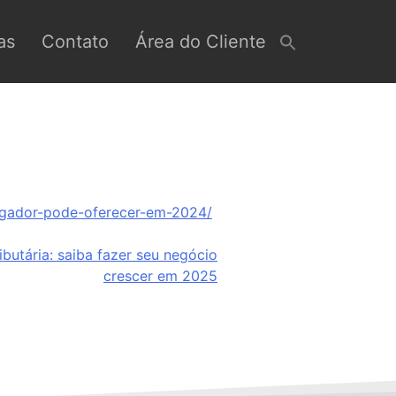
as
Contato
Área do Cliente
egador-pode-oferecer-em-2024/
butária: saiba fazer seu negócio
crescer em 2025