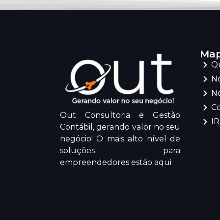
Map
Q
No
No
C
Out Consultoria e Gestão
I
Contábil, gerando valor no seu
negócio! O mais alto nível de
soluções para
empreendedores estão aqui.