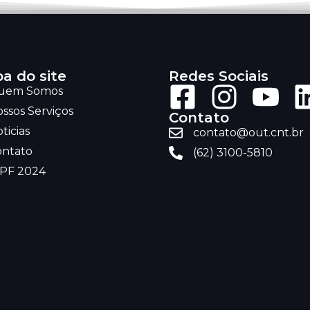
a do site
Redes Sociais
uem Somos
ssos Serviços
Contato
ticias
contato@out.cnt.br
ontato
(62) 3100-5810
RPF 2024