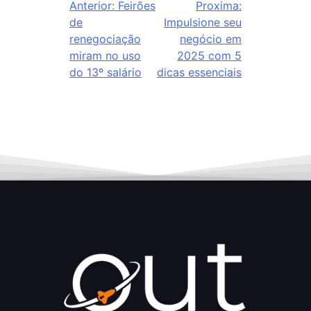
Anterior:
Feirões
Proxima:
de
Impulsione seu
renegociação
negócio em
miram no uso
2025 com 5
do 13º salário
dicas essenciais