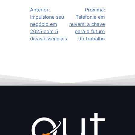
Anterior:
Proxima:
Impulsione seu
Telefonia em
negócio em
nuvem: a chave
2025 com 5
para o futuro
dicas essenciais
do trabalho