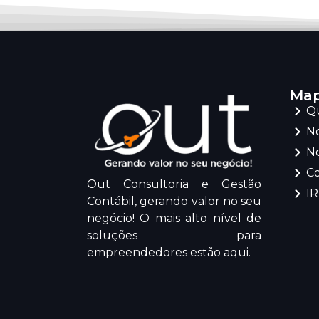
Map
Q
No
No
C
Out Consultoria e Gestão
I
Contábil, gerando valor no seu
negócio! O mais alto nível de
soluções para
empreendedores estão aqui.