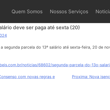
Quem Somos
Nossos Serviços
Notici
lário deve ser paga até sexta (20)
2024
 segunda parcela do 13º salário até sexta-feira, 20 de n
beis.com.br/noticias/68602/segunda-parcela-do-13o-salar
 Consenso com novas regras e
Proxima:
Nova isenç