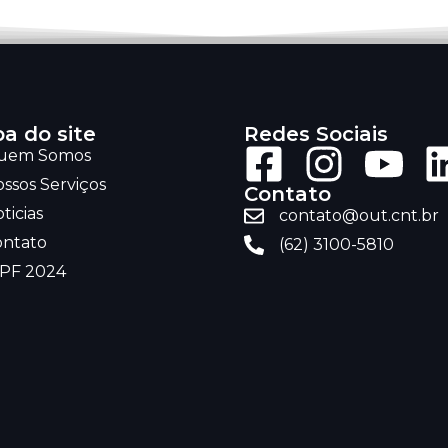
a do site
Redes Sociais
uem Somos
ssos Serviços
Contato
ticias
contato@out.cnt.br
ontato
(62) 3100-5810
RPF 2024