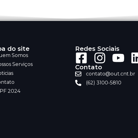
a do site
Redes Sociais
uem Somos
ssos Serviços
Contato
ticias
contato@out.cnt.br
ontato
(62) 3100-5810
RPF 2024