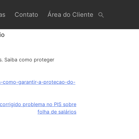
as
Contato
Área do Cliente
io
s. Saiba como proteger
ca-como-garantir-a-protecao-do-
 corrigido problema no PIS sobre
folha de salários