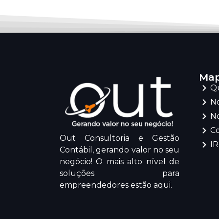
Map
Q
No
No
C
Out Consultoria e Gestão
I
Contábil, gerando valor no seu
negócio! O mais alto nível de
soluções para
empreendedores estão aqui.