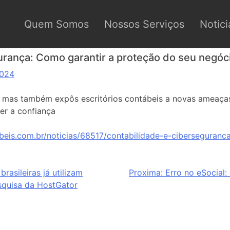
Quem Somos
Nossos Serviços
Notici
urança: Como garantir a proteção do seu negóc
2024
de, mas também expôs escritórios contábeis a novas ameaça
cer a confiança
beis.com.br/noticias/68517/contabilidade-e-ciberseguran
rasileiras já utilizam
Proxima:
Erro no eSocial:
pesquisa da HostGator