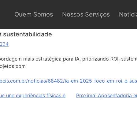
Quem Somos
Nossos Serviços
Notici
e sustentabilidade
2024
rdagem mais estratégica para IA, priorizando ROI, susten
rojetos com
beis.com.br/noticias/68482/ia-em-2025-foco-em-roi-e-sust
ue une experiências físicas e
Proxima:
Aposentadoria e