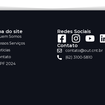
a do site
Redes Sociais
uem Somos
ssos Serviços
Contato
ticias
contato@out.cnt.br
ontato
(62) 3100-5810
RPF 2024