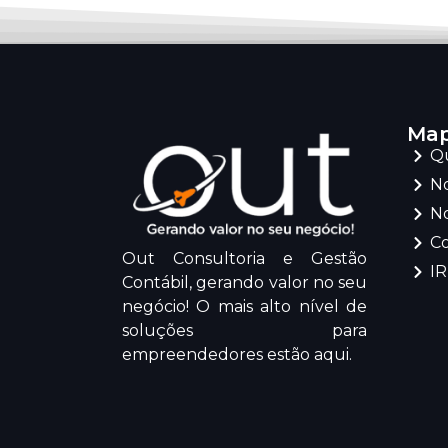
Map
Q
No
No
C
Out Consultoria e Gestão
I
Contábil, gerando valor no seu
negócio! O mais alto nível de
soluções para
empreendedores estão aqui.