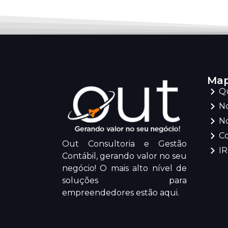
Map
Q
No
No
C
Out Consultoria e Gestão
I
Contábil, gerando valor no seu
negócio! O mais alto nível de
soluções para
empreendedores estão aqui.