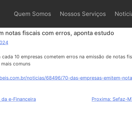
Quem Somos
Nossos Serviços
Notici
notas fiscais com erros, aponta estudo
2024
m cada 10 empresas cometem erros na emissão de notas fisc
s mais comuns
beis.com.br/noticias/68496/70-das-empresas-emitem-nota
 da e-Financeira
Proxima:
Sefaz-MT