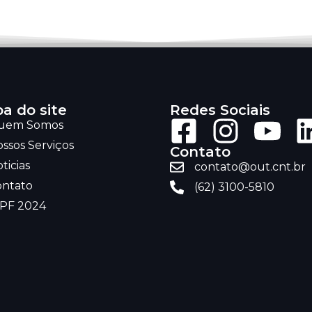
a do site
Redes Sociais
uem Somos
ssos Serviços
Contato
ticias
contato@out.cnt.br
ontato
(62) 3100-5810
RPF 2024