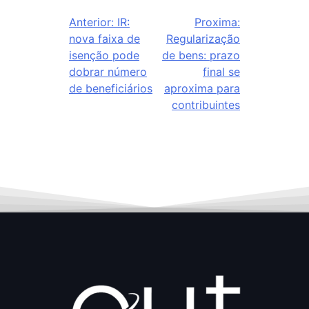
Anterior:
IR:
Proxima:
nova faixa de
Regularização
isenção pode
de bens: prazo
dobrar número
final se
de beneficiários
aproxima para
contribuintes