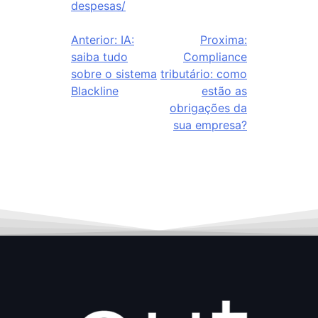
despesas/
Anterior:
IA:
Proxima:
saiba tudo
Compliance
sobre o sistema
tributário: como
Blackline
estão as
obrigações da
sua empresa?