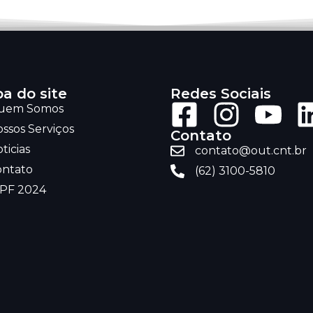
a do site
Redes Sociais
uem Somos
ssos Serviços
Contato
ticias
contato@out.cnt.br
ontato
(62) 3100-5810
RPF 2024