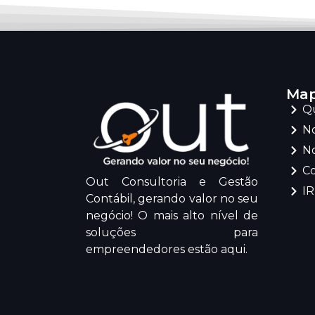
Map
Q
No
No
C
Out Consultoria e Gestão
I
Contábil, gerando valor no seu
negócio! O mais alto nível de
soluções para
empreendedores estão aqui.