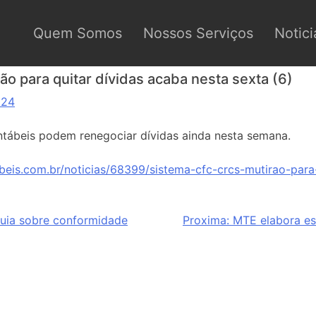
Quem Somos
Nossos Serviços
Notici
o para quitar dívidas acaba nesta sexta (6)
024
ntábeis podem renegociar dívidas ainda nesta semana.
beis.com.br/noticias/68399/sistema-cfc-crcs-mutirao-para
guia sobre conformidade
Proxima:
MTE elabora est