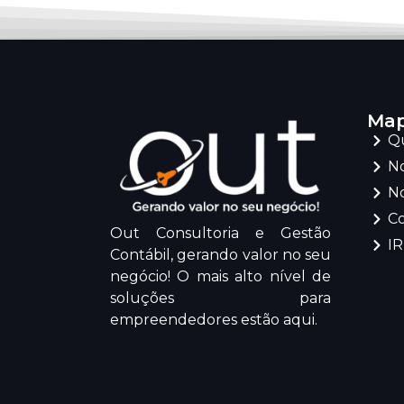
Map
Q
No
No
C
Out Consultoria e Gestão
I
Contábil, gerando valor no seu
negócio! O mais alto nível de
soluções para
empreendedores estão aqui.