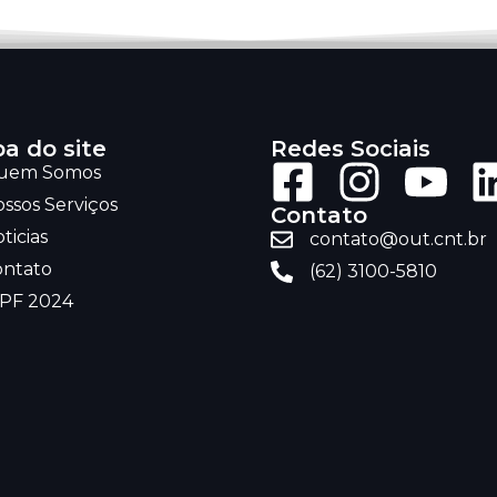
a do site
Redes Sociais
uem Somos
ssos Serviços
Contato
ticias
contato@out.cnt.br
ontato
(62) 3100-5810
RPF 2024