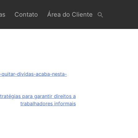
as
Contato
Área do Cliente
-quitar-dividas-acaba-nesta-
ratégias para garantir direitos a
trabalhadores informais