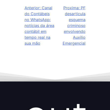
Anterior:
Canal
Proxima:
PF
do Contábeis
desarticula
no WhatsApp:
esquema
notícias da área
criminoso
contábil em
envolvendo
tempo real na
Auxílio
sua mão
Emergencial