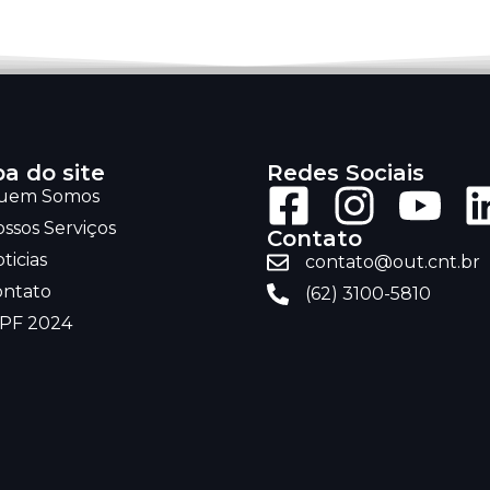
a do site
Redes Sociais
uem Somos
ssos Serviços
Contato
ticias
contato@out.cnt.br
ontato
(62) 3100-5810
RPF 2024