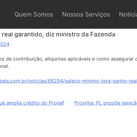
Quem Somos
Nossos Serviços
Notici
 real garantido, diz ministro da Fazenda
2024
s de contribuição, alíquotas aplicáveis e como assegurar d
nal.
beis.com.br/noticias/68294/salario-minimo-tera-ganho-real
ue amplia crédito do Pronaf
Proxima:
PL propõe isençã