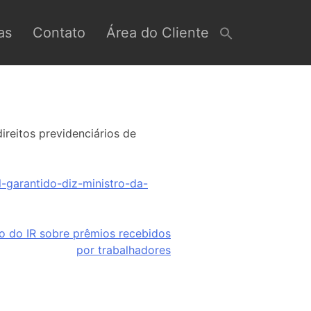
as
Contato
Área do Cliente
ireitos previdenciários de
-garantido-diz-ministro-da-
o do IR sobre prêmios recebidos
por trabalhadores