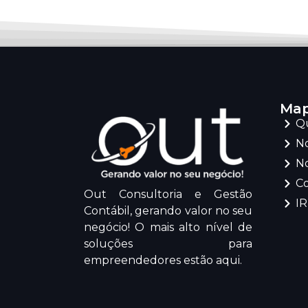
Map
Q
No
No
C
Out Consultoria e Gestão
I
Contábil, gerando valor no seu
negócio! O mais alto nível de
soluções para
empreendedores estão aqui.