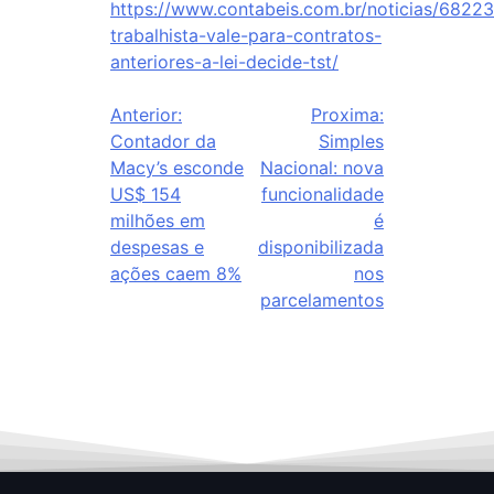
https://www.contabeis.com.br/noticias/6822
trabalhista-vale-para-contratos-
anteriores-a-lei-decide-tst/
Anterior:
Proxima:
Contador da
Simples
Macy’s esconde
Nacional: nova
US$ 154
funcionalidade
milhões em
é
despesas e
disponibilizada
ações caem 8%
nos
parcelamentos