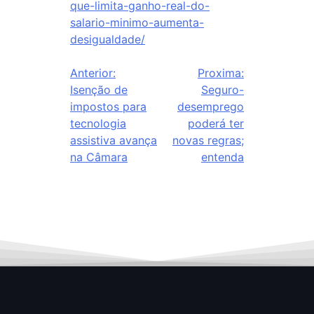
que-limita-ganho-real-do-
salario-minimo-aumenta-
desigualdade/
Anterior:
Proxima:
Isenção de
Seguro-
impostos para
desemprego
tecnologia
poderá ter
assistiva avança
novas regras;
na Câmara
entenda