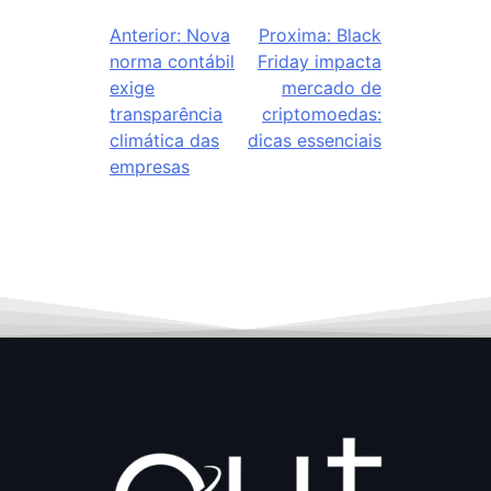
Anterior:
Nova
Proxima:
Black
norma contábil
Friday impacta
exige
mercado de
transparência
criptomoedas:
climática das
dicas essenciais
empresas