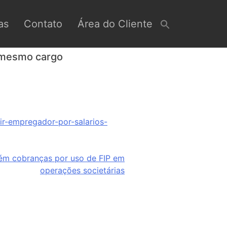
as
Contato
Área do Cliente
o mesmo cargo
ir-empregador-por-salarios-
tém cobranças por uso de FIP em
operações societárias