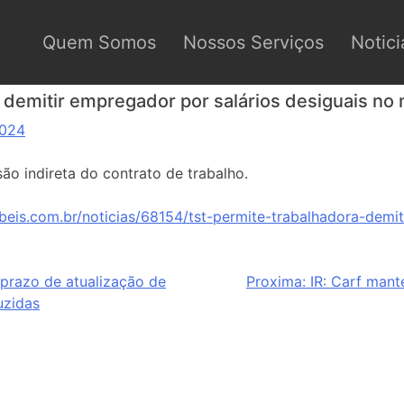
Quem Somos
Nossos Serviços
Notici
 demitir empregador por salários desiguais n
2024
ão indireta do contrato de trabalho.
beis.com.br/noticias/68154/tst-permite-trabalhadora-demit
 prazo de atualização de
Proxima:
IR: Carf man
uzidas