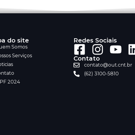
a do site
Redes Sociais
uem Somos
ssos Serviços
Contato
ticias
contato@out.cnt.br
ontato
(62) 3100-5810
RPF 2024