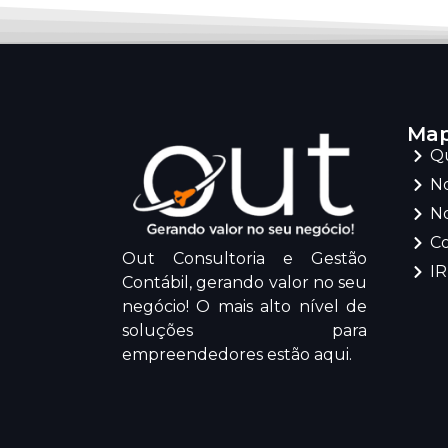
Map
Q
No
No
C
Out Consultoria e Gestão
I
Contábil, gerando valor no seu
negócio! O mais alto nível de
soluções para
empreendedores estão aqui.