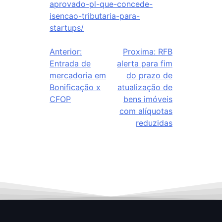
aprovado-pl-que-concede-
isencao-tributaria-para-
startups/
Anterior:
Proxima:
RFB
Entrada de
alerta para fim
mercadoria em
do prazo de
Bonificação x
atualização de
CFOP
bens imóveis
com alíquotas
reduzidas