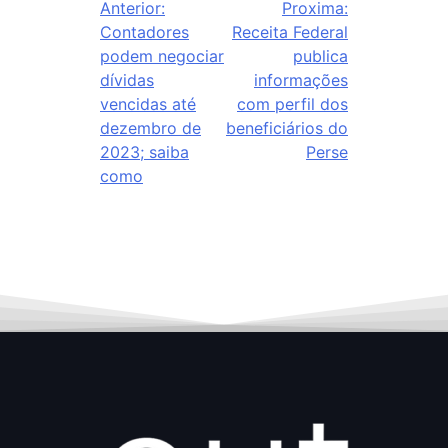
Anterior:
Proxima:
Contadores
Receita Federal
podem negociar
publica
dívidas
informações
vencidas até
com perfil dos
dezembro de
beneficiários do
2023; saiba
Perse
como