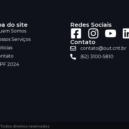
a do site
Redes Sociais
uem Somos
ssos Serviços
Contato
ticias
contato@out.cnt.br
ontato
(62) 3100-5810
RPF 2024
 Todos direitos reservados