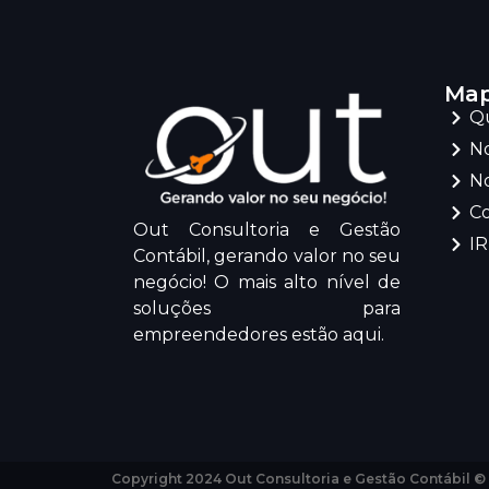
Map
Q
No
No
C
Out Consultoria e Gestão
I
Contábil, gerando valor no seu
negócio! O mais alto nível de
soluções para
empreendedores estão aqui.
Copyright 2024 Out Consultoria e Gestão Contábil ©