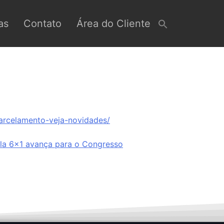
as
Contato
Área do Cliente
parcelamento-veja-novidades/
la 6×1 avança para o Congresso