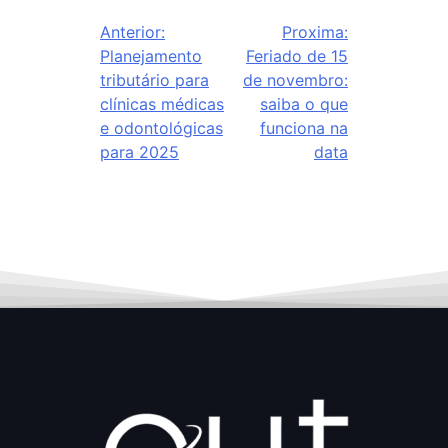
Anterior:
Proxima:
Planejamento
Feriado de 15
tributário para
de novembro:
clínicas médicas
saiba o que
e odontológicas
funciona na
para 2025
data