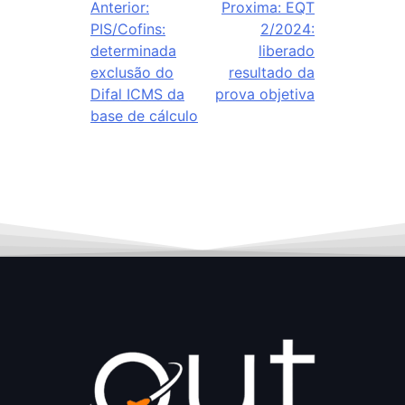
Anterior:
Proxima:
EQT
PIS/Cofins:
2/2024:
determinada
liberado
exclusão do
resultado da
Difal ICMS da
prova objetiva
base de cálculo