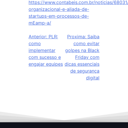
https://www.contabeis.com.br/noticias/68031/
organizacional-e-aliada-de-
startups-em-processos-de-
mEamp-a/
Anterior:
PLR:
Proxima:
Saiba
como
como evitar
implementar
golpes na Black
com sucesso e
Friday com
engajar equipes
dicas essenciais
de segurança
digital