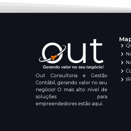
Map
Q
No
No
C
Out Consultoria e Gestão
I
Contábil, gerando valor no seu
negócio! O mais alto nível de
soluções para
empreendedores estão aqui.