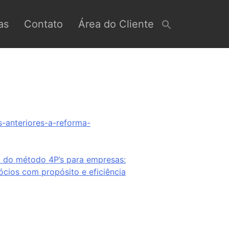
as
Contato
Área do Cliente
s-anteriores-a-reforma-
a do método 4P’s para empresas:
cios com propósito e eficiência