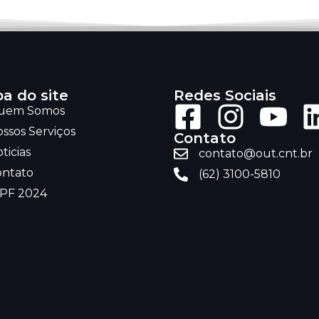
a do site
Redes Sociais
uem Somos
ssos Serviços
Contato
ticias
contato@out.cnt.br
ontato
(62) 3100-5810
RPF 2024