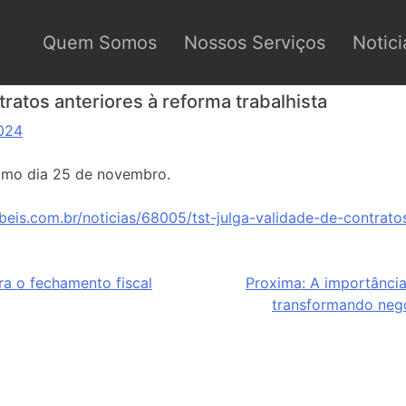
Quem Somos
Nossos Serviços
Notici
tratos anteriores à reforma trabalhista
024
imo dia 25 de novembro.
beis.com.br/noticias/68005/tst-julga-validade-de-contrato
a o fechamento fiscal
Proxima:
A importânci
transformando negó