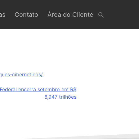
as
Contato
Área do Cliente
ues-ciberneticos/
 Federal encerra setembro em R$
6,947 trilhões