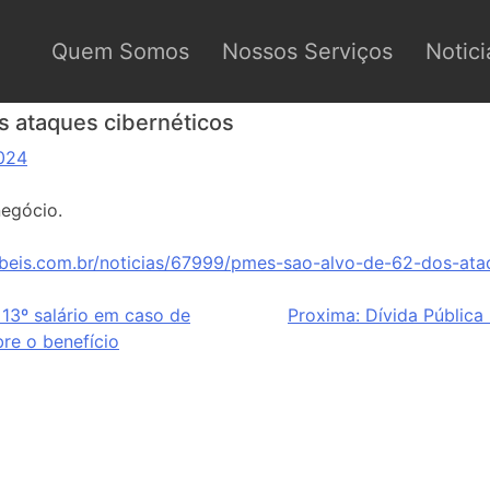
Quem Somos
Nossos Serviços
Notici
 ataques cibernéticos
024
negócio.
beis.com.br/noticias/67999/pmes-sao-alvo-de-62-dos-ataq
13º salário em caso de
Proxima:
Dívida Pública
re o benefício