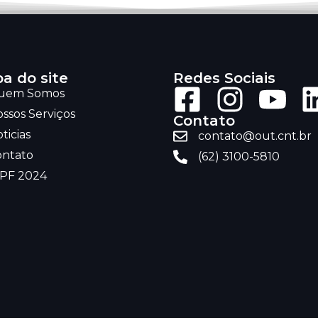
a do site
Redes Sociais
uem Somos
ssos Serviços
Contato
ticias
contato@out.cnt.br
ontato
(62) 3100-5810
RPF 2024