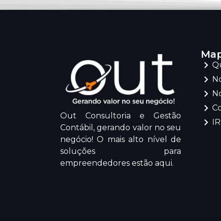
Map
Q
No
No
C
Out Consultoria e Gestão
I
Contábil, gerando valor no seu
negócio! O mais alto nível de
soluções para
empreendedores estão aqui.