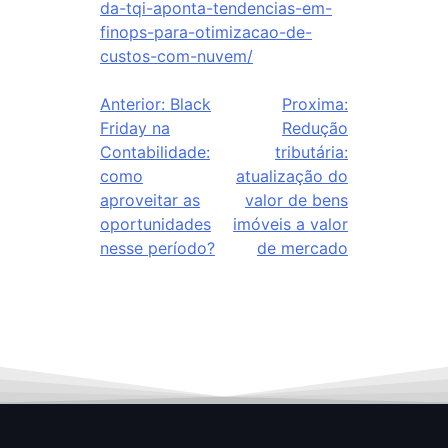
da-tqi-aponta-tendencias-em-
finops-para-otimizacao-de-
custos-com-nuvem/
Anterior:
Black
Proxima:
Friday na
Redução
Contabilidade:
tributária:
como
atualização do
aproveitar as
valor de bens
oportunidades
imóveis a valor
nesse período?
de mercado