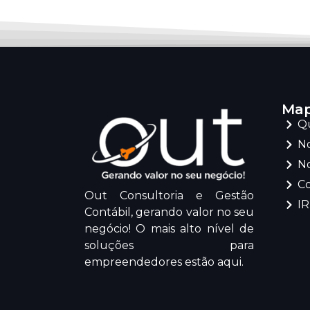
Map
Q
No
No
C
Out Consultoria e Gestão
I
Contábil, gerando valor no seu
negócio! O mais alto nível de
soluções para
empreendedores estão aqui.