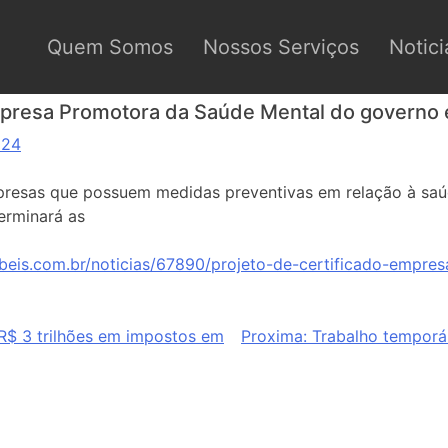
Quem Somos
Nossos Serviços
Notici
mpresa Promotora da Saúde Mental do governo 
024
presas que possuem medidas preventivas em relação à saú
erminará as
beis.com.br/noticias/67890/projeto-de-certificado-empre
 R$ 3 trilhões em impostos em
Proxima:
Trabalho temporári