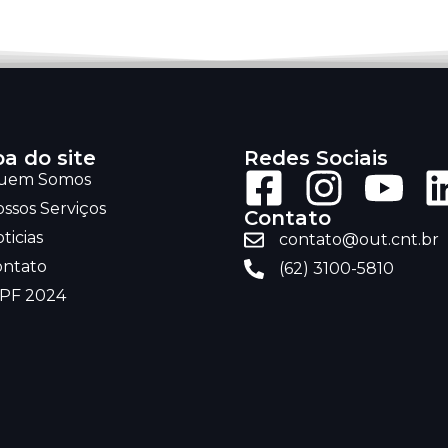
a do site
Redes Sociais
uem Somos
ssos Serviços
Contato
ticias
contato@out.cnt.br
ontato
(62) 3100-5810
RPF 2024