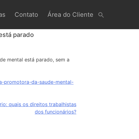
as
Contato
Área do Cliente
está parado
de mental está parado, sem a
sa-promotora-da-saude-mental-
o: quais os direitos trabalhistas
dos funcionários?