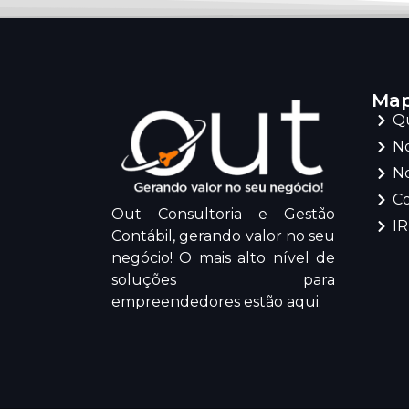
Map
Q
No
No
C
Out Consultoria e Gestão
I
Contábil, gerando valor no seu
negócio! O mais alto nível de
soluções para
empreendedores estão aqui.