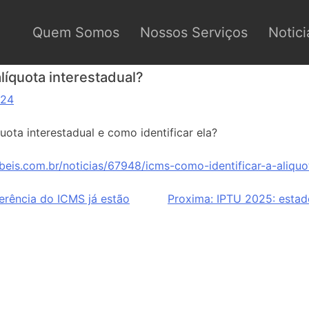
Quem Somos
Nossos Serviços
Notici
líquota interestadual?
024
uota interestadual e como identificar ela?
eis.com.br/noticias/67948/icms-como-identificar-a-aliquot
erência do ICMS já estão
Proxima:
IPTU 2025: estad