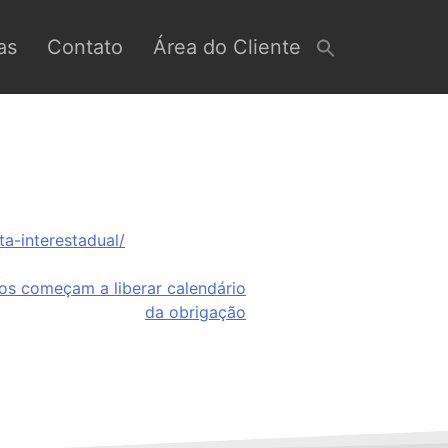
as
Contato
Área do Cliente
a-interestadual/
os começam a liberar calendário
da obrigação