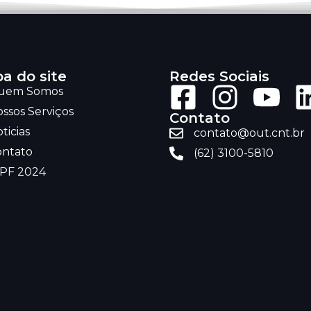
a do site
Redes Sociais
uem Somos
ssos Serviços
Contato
ticias
contato@out.cnt.br
ontato
(62) 3100-5810
RPF 2024