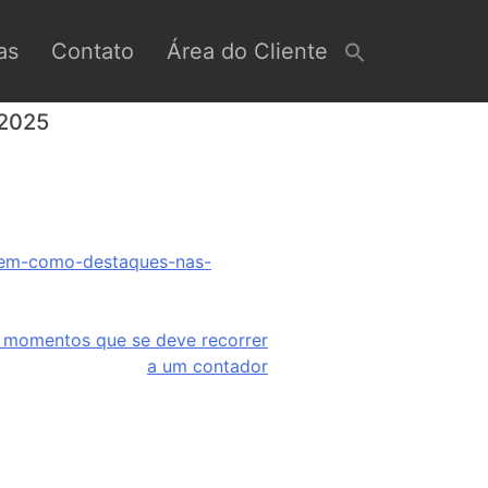
as
Contato
Área do Cliente
 2025
ecem-como-destaques-nas-
5 momentos que se deve recorrer
a um contador