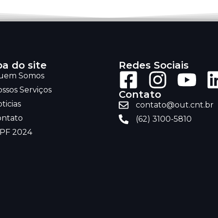
a do site
Redes Sociais
uem Somos
ssos Serviços
Contato
ticias
contato@out.cnt.br
ontato
(62) 3100-5810
RPF 2024