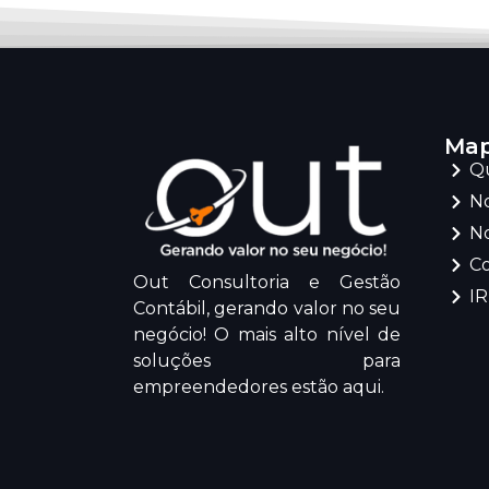
Map
Q
No
No
C
Out Consultoria e Gestão
I
Contábil, gerando valor no seu
negócio! O mais alto nível de
soluções para
empreendedores estão aqui.