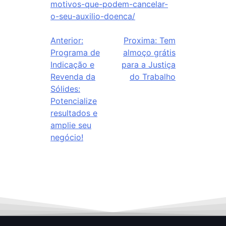
motivos-que-podem-cancelar-
o-seu-auxilio-doenca/
Anterior:
Proxima:
Tem
Programa de
almoço grátis
Indicação e
para a Justiça
Revenda da
do Trabalho
Sólides:
Potencialize
resultados e
amplie seu
negócio!