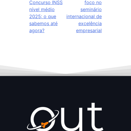
Concurso INSS
foco no
nível médio
seminário
2025: o que
internacional de
sabemos até
excelência
agora?
empresarial