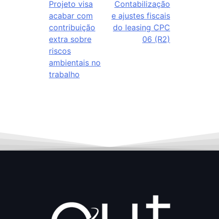
Projeto visa
Contabilização
acabar com
e ajustes fiscais
contribuição
do leasing CPC
extra sobre
06 (R2)
riscos
ambientais no
trabalho