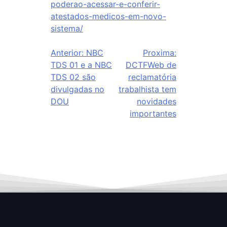
poderao-acessar-e-conferir-
atestados-medicos-em-novo-
sistema/
Anterior:
NBC
Proxima:
TDS 01 e a NBC
DCTFWeb de
TDS 02 são
reclamatória
divulgadas no
trabalhista tem
DOU
novidades
importantes