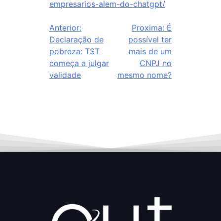
empresarios-alem-do-chatgpt/
Anterior:
Proxima:
É
Declaração de
possível ter
pobreza: TST
mais de um
começa a julgar
CNPJ no
validade
mesmo nome?