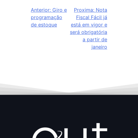
Anterior:
Giro e
Proxima:
Nota
programação
Fiscal Fácil já
de estoque
está em vigor e
será obrigatória
a partir de
janeiro