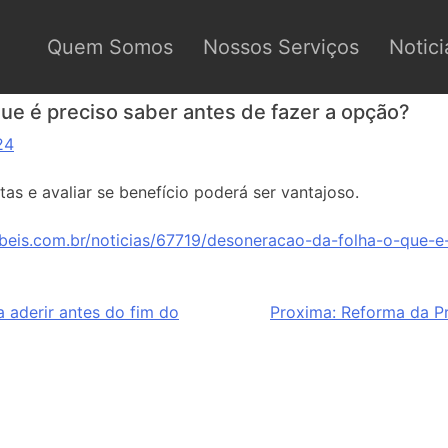
Quem Somos
Nossos Serviços
Notici
ue é preciso saber antes de fazer a opção?
24
s e avaliar se benefício poderá ser vantajoso.
beis.com.br/noticias/67719/desoneracao-da-folha-o-que-e-
a aderir antes do fim do
Proxima:
Reforma da Pr