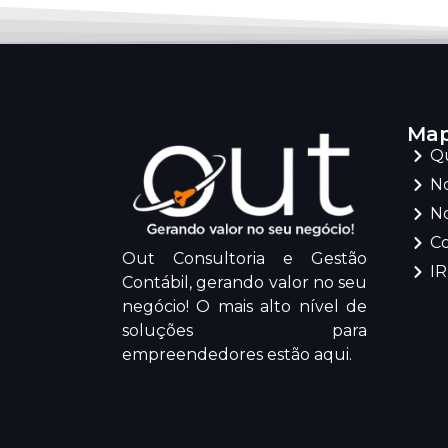
Map
Q
No
No
C
Out Consultoria e Gestão
I
Contábil, gerando valor no seu
negócio! O mais alto nível de
soluções para
empreendedores estão aqui.