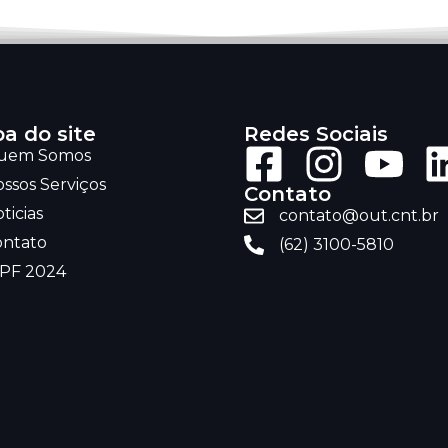
a do site
Redes Sociais
uem Somos
ssos Serviços
Contato
ticias
contato@out.cnt.br
ontato
(62) 3100-5810
RPF 2024