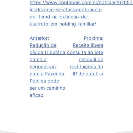
https://www.contabeis.com.br/noticias/67657
inedita-em-sc-afasta-cobranca-
de-itcmd-na-extincao-de-
usufruto-em-holding-familiar/
Anterior:
Proxima:
Redução de
Receita libera
dívida tributária:
consulta ao lote
como a
residual de
negociação
restituições do
com a Fazenda
IR de outubro
Pública pode
ser um caminho
eficaz