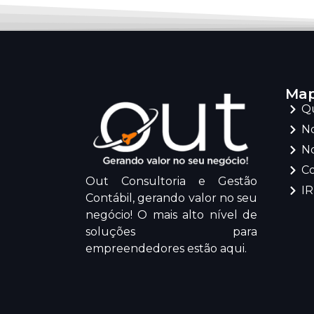
Map
Q
No
No
C
Out Consultoria e Gestão
I
Contábil, gerando valor no seu
negócio! O mais alto nível de
soluções para
empreendedores estão aqui.