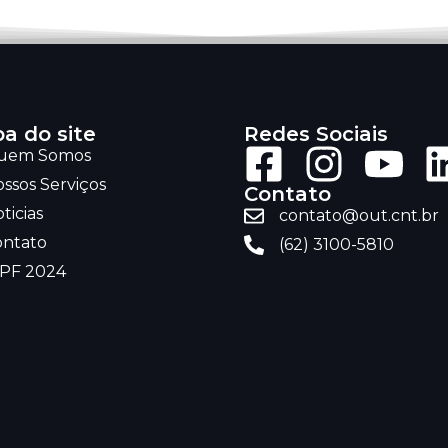
a do site
Redes Sociais
uem Somos
ssos Serviços
Contato
ticias
contato@out.cnt.br
ontato
(62) 3100-5810
RPF 2024