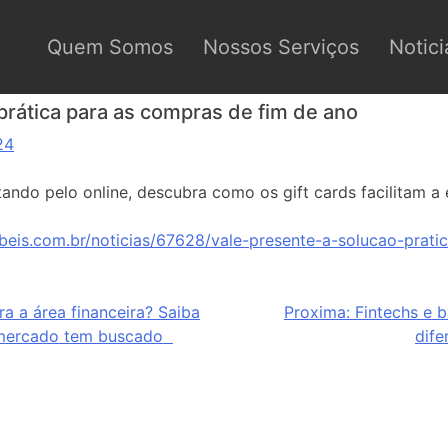
Quem Somos
Nossos Serviços
Notici
prática para as compras de fim de ano
24
do pelo online, descubra como os gift cards facilitam a e
beis.com.br/noticias/67628/vale-presente-a-solucao-prat
ra a área financeira? Saiba
Proxima:
Fintechs e b
o mercado tem buscado
dife