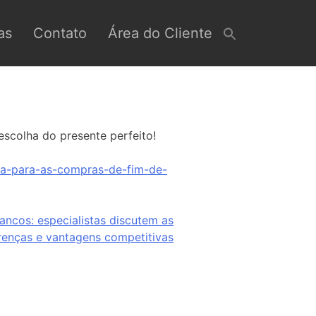
as
Contato
Área do Cliente
scolha do presente perfeito!
ica-para-as-compras-de-fim-de-
ancos: especialistas discutem as
renças e vantagens competitivas