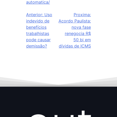
automatica/
Anterior:
Uso
Proxima:
indevido de
Acordo Paulista:
benefícios
nova fase
trabalhistas
renegocia R$
pode causar
50 bi em
demissão?
dívidas de ICMS