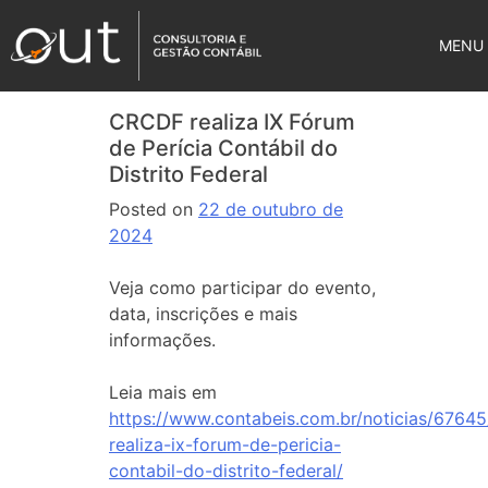
MENU
CRCDF realiza IX Fórum
de Perícia Contábil do
Distrito Federal
Posted on
22 de outubro de
2024
Veja como participar do evento,
data, inscrições e mais
informações.
Leia mais em
https://www.contabeis.com.br/noticias/67645
realiza-ix-forum-de-pericia-
contabil-do-distrito-federal/