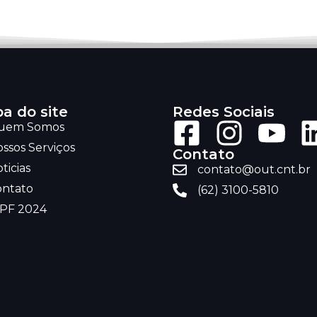
a do site
Redes Sociais
uem Somos
ssos Serviços
Contato
ticias
contato@out.cnt.br
ontato
(62) 3100-5810
RPF 2024