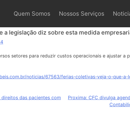
Quem Somos
Nossos Serviços
Notici
ue a legislação diz sobre esta medida empresari
24
ersos setores para reduzir custos operacionais e ajustar a 
eis.com.br/noticias/67563/ferias-coletivas-veja-o-que-a-l
 direitos das pacientes com
Proxima:
CFC divulga agen
Contabil