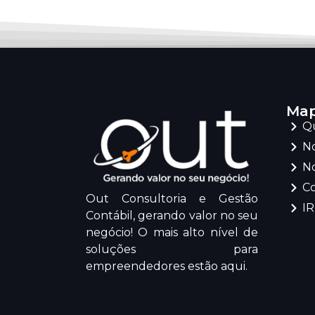
Map
Q
No
No
C
Out Consultoria e Gestão
I
Contábil, gerando valor no seu
negócio! O mais alto nível de
soluções para
empreendedores estão aqui.