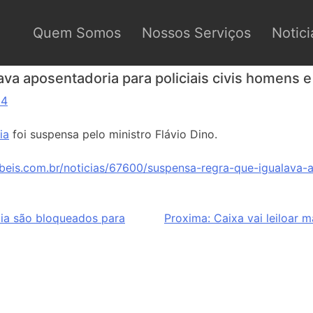
Quem Somos
Nossos Serviços
Notici
va aposentadoria para policiais civis homens 
24
ia
foi suspensa pelo ministro Flávio Dino.
beis.com.br/noticias/67600/suspensa-regra-que-igualava-a
lia são bloqueados para
Proxima:
Caixa vai leiloar