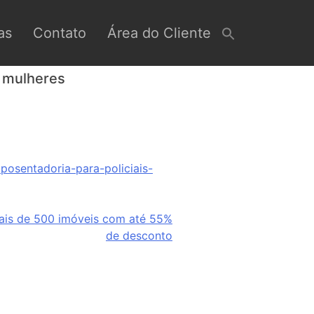
as
Contato
Área do Cliente
e mulheres
posentadoria-para-policiais-
 mais de 500 imóveis com até 55%
de desconto