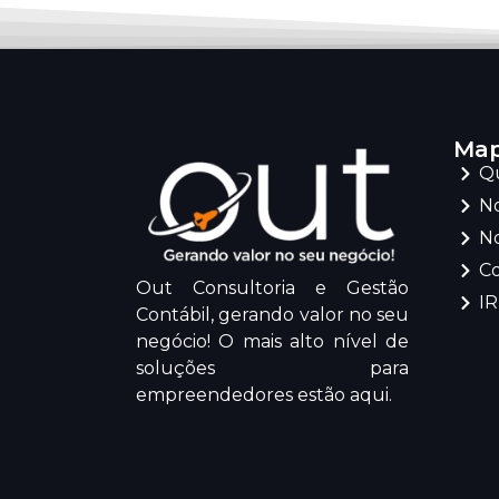
Map
Q
No
No
C
Out Consultoria e Gestão
I
Contábil, gerando valor no seu
negócio! O mais alto nível de
soluções para
empreendedores estão aqui.