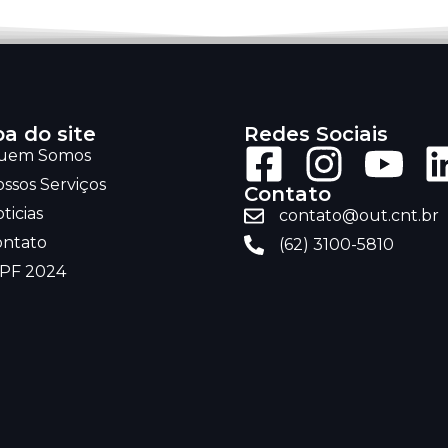
a do site
Redes Sociais
uem Somos
ssos Serviços
Contato
ticias
contato@out.cnt.br
ontato
(62) 3100-5810
RPF 2024