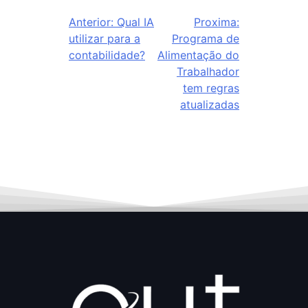
Anterior:
Qual IA
Proxima:
utilizar para a
Programa de
contabilidade?
Alimentação do
Trabalhador
tem regras
atualizadas