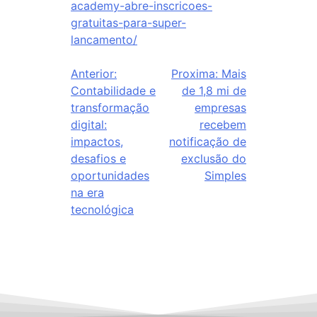
academy-abre-inscricoes-
gratuitas-para-super-
lancamento/
Anterior:
Proxima:
Mais
Contabilidade e
de 1,8 mi de
transformação
empresas
digital:
recebem
impactos,
notificação de
desafios e
exclusão do
oportunidades
Simples
na era
tecnológica