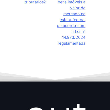
tributários?
bens imóveis a
valor de
mercado na
esfera federal
de acordo com
a Lei n°
14.973/2024
regulamentada