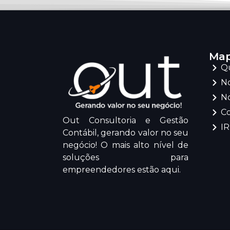
Map
Q
No
No
C
Out Consultoria e Gestão
I
Contábil, gerando valor no seu
negócio! O mais alto nível de
soluções para
empreendedores estão aqui.