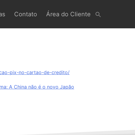
as
Contato
Área do Cliente
cao-pix-no-cartao-de-credito/
ima:
A China não é o novo Japão