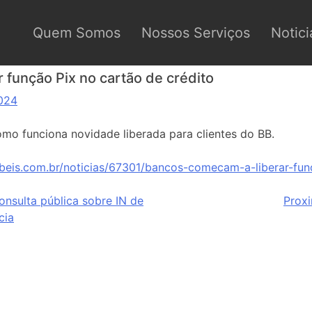
Quem Somos
Nossos Serviços
Notici
 função Pix no cartão de crédito
024
omo funciona novidade liberada para clientes do BB.
beis.com.br/noticias/67301/bancos-comecam-a-liberar-fun
nsulta pública sobre IN de
Prox
cia