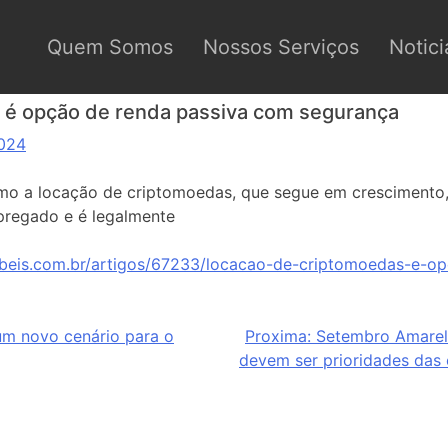
Quem Somos
Nossos Serviços
Notici
 é opção de renda passiva com segurança
2024
o a locação de criptomoedas, que segue em crescimento,
pregado e é legalmente
abeis.com.br/artigos/67233/locacao-de-criptomoedas-e-o
 um novo cenário para o
Proxima:
Setembro Amarelo
devem ser prioridades das 