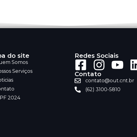
a do site
Redes Sociais
uem Somos
ssos Serviços
Contato
ticias
contato@out.cnt.br
ontato
(62) 3100-5810
RPF 2024