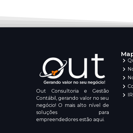
Map
Q
No
No
C
Out Consultoria e Gestão
I
Contábil, gerando valor no seu
negócio! O mais alto nível de
soluções para
empreendedores estão aqui.