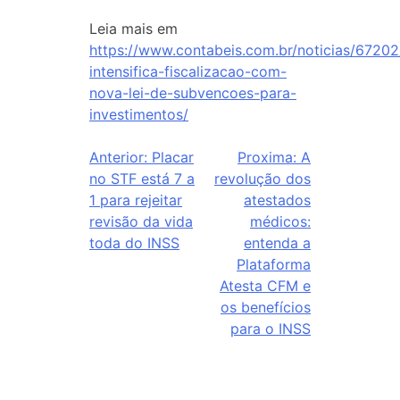
Leia mais em
https://www.contabeis.com.br/noticias/67202
intensifica-fiscalizacao-com-
nova-lei-de-subvencoes-para-
investimentos/
Anterior:
Placar
Proxima:
A
no STF está 7 a
revolução dos
1 para rejeitar
atestados
revisão da vida
médicos:
toda do INSS
entenda a
Plataforma
Atesta CFM e
os benefícios
para o INSS